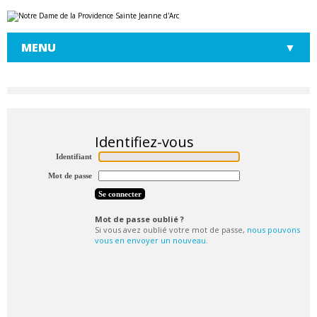
Aller
Outils
au
personnels
contenu.
|
MENU
Aller
à
la
navigation
Identifiant
Mot de passe
Mot de passe oublié ?
Si vous avez oublié votre mot de passe,
nous pouvons
vous en envoyer un nouveau
.