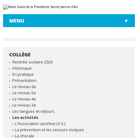
Aller
Outils
au
personnels
contenu.
|
MENU
Aller
à
la
navigation
COLLÈGE
NAVIGATION
Rentrée scolaire 2026
Historique
En pratique
Présentation
Le niveau 6e
Le niveau 5e
Le niveau 4e
Le niveau 3e
Les langues et séjours
Les activités
L'Association sportive (A.S.)
La prévention et les secours civiques
La chorale