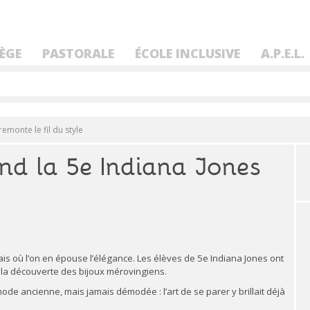
ÈGE
PASTORALE
ÉCOLE INCLUSIVE
A.P.E.L.
emonte le fil du style
and la 5e Indiana Jones
ais où l’on en épouse l’élégance. Les élèves de 5e Indiana Jones ont
 la découverte des bijoux mérovingiens.
mode ancienne, mais jamais démodée : l’art de se parer y brillait déjà