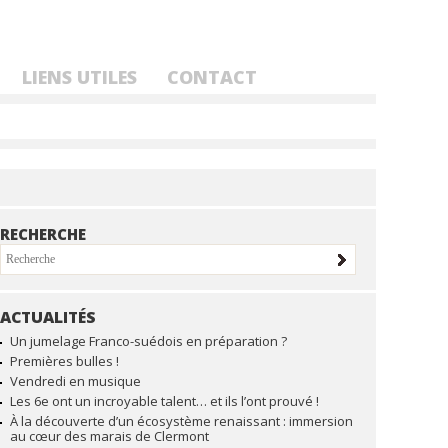
LIENS UTILES
CONTACT
RECHERCHE
ACTUALITÉS
NAVIGATION
Un jumelage Franco-suédois en préparation ?
Premières bulles !
Vendredi en musique
Les 6e ont un incroyable talent… et ils l’ont prouvé !
À la découverte d’un écosystème renaissant : immersion
au cœur des marais de Clermont