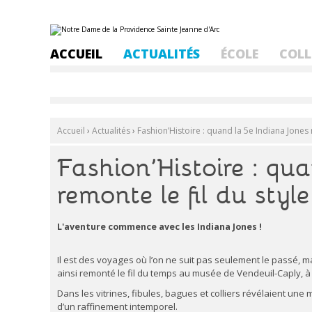
Aller
Outils
au
personnels
contenu.
ACCUEIL
ACTUALITÉS
ÉCOLE
COLL
|
Aller
à
la
navigation
Accueil
›
Actualités
›
Fashion’Histoire : quand la 5e Indiana Jones r
Fashion’Histoire : qu
remonte le fil du style
L'aventure commence avec les Indiana Jones !
Il est des voyages où l’on ne suit pas seulement le passé, m
ainsi remonté le fil du temps au musée de Vendeuil-Caply, à
Dans les vitrines, fibules, bagues et colliers révélaient une 
d’un raffinement intemporel.