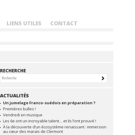
LIENS UTILES
CONTACT
RECHERCHE
ACTUALITÉS
NAVIGATION
Un jumelage Franco-suédois en préparation ?
Premières bulles !
Vendredi en musique
Les 6e ont un incroyable talent… et ils l’ont prouvé !
À la découverte d’un écosystème renaissant : immersion
au cœur des marais de Clermont