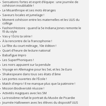
Sensations fortes et esprit d’équipe : une journée de
cohésion inoubliable !
Le Misanthrope et ses mots étranges
Saveurs locales et jumelage !
Moment cohésion entre les maternelles et les ULIS du
collège
Fashion’Histoire : quand la 5e Indiana Jones remonte le
fil du style
Vas-y ! Écris ta série !
À la rencontre de la francophonie !
La fête du court métrage, 10e édition !
Quart d'heure de lecture national
Babafigue Impro
Les SuperPhoniques !
Les noirs appuient sur la pendule
Voyage en Allemagne pour les 5eL et les 3e Euro
Shakespeare dans tous ses états d'âme
Les portes ouvertes de l'École !
Match d'impro ! Il ne manque plus que la patinoire !
Mission Biodiversité réussie !
Activités magiques avec les 5M
La troisième refait le portrait du Musée de Picardie
Journée Halloween avec les élèves du dispositif ULIS