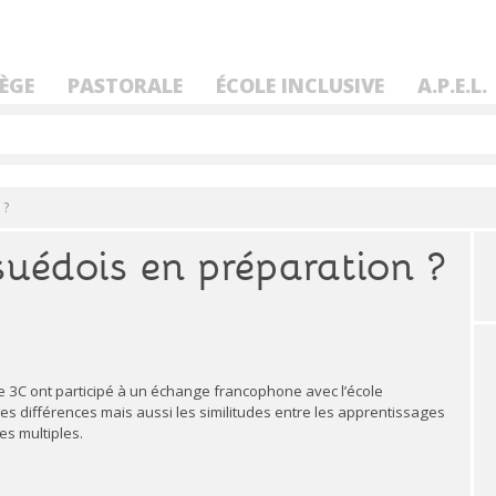
ÈGE
PASTORALE
ÉCOLE INCLUSIVE
A.P.E.L.
 ?
uédois en préparation ?
de 3C ont participé à un échange francophone avec l’école
 différences mais aussi les similitudes entre les apprentissages
es multiples.