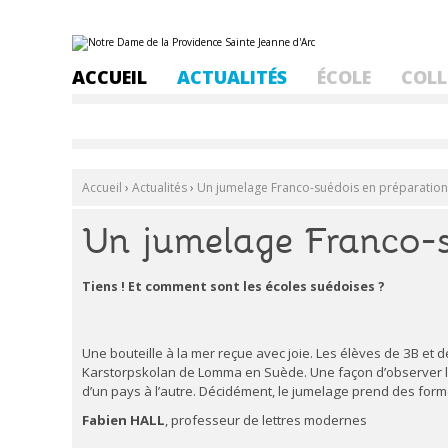
Aller
Outils
au
personnels
contenu.
ACCUEIL
ACTUALITÉS
ÉCOLE
COLL
|
Aller
à
la
navigation
Accueil
›
Actualités
›
Un jumelage Franco-suédois en préparation
Un jumelage Franco-s
Tiens ! Et comment sont les écoles suédoises ?
Une bouteille à la mer reçue avec joie. Les élèves de 3B et 
Karstorpskolan de Lomma en Suède. Une façon d’observer les
d’un pays à l’autre. Décidément, le jumelage prend des form
Fabien HALL
, professeur de lettres modernes