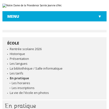
Aller
Outils
au
personnels
contenu.
|
MENU
Aller
à
la
navigation
ÉCOLE
NAVIGATION
Rentrée scolaire 2026
Historique
Présentation
Les langues
La bibliothèque / Salle informatique
Les tarifs
En pratique
Les horaires
Les inscriptions
La vie de l'école en photos
En pratique