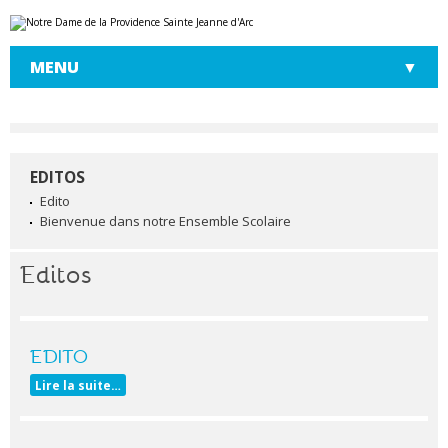
Aller
Outils
au
personnels
contenu.
|
MENU
Aller
à
la
navigation
EDITOS
NAVIGATION
Edito
Bienvenue dans notre Ensemble Scolaire
Editos
EDITO
Lire la suite…