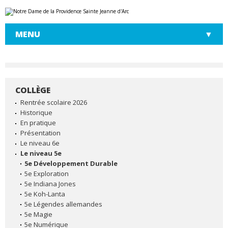
Aller
Outils
au
personnels
contenu.
|
MENU
Aller
à
la
navigation
COLLÈGE
NAVIGATION
Rentrée scolaire 2026
Historique
En pratique
Présentation
Le niveau 6e
Le niveau 5e
5e Développement Durable
5e Exploration
5e Indiana Jones
5e Koh-Lanta
5e Légendes allemandes
5e Magie
5e Numérique