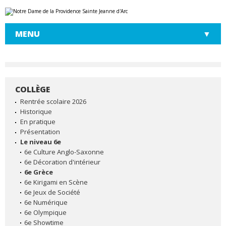
Aller
Outils
au
personnels
contenu.
|
MENU
Aller
à
la
navigation
COLLÈGE
NAVIGATION
Rentrée scolaire 2026
Historique
En pratique
Présentation
Le niveau 6e
6e Culture Anglo-Saxonne
6e Décoration d'intérieur
6e Grèce
6e Kirigami en Scène
6e Jeux de Société
6e Numérique
6e Olympique
6e Showtime