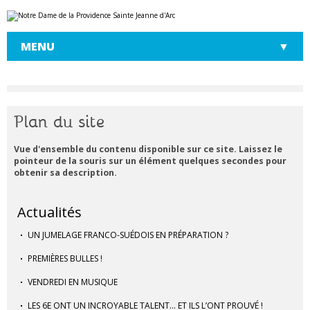
Aller
Outils
au
personnels
contenu.
|
MENU
Aller
à
la
navigation
Plan du site
Vue d'ensemble du contenu disponible sur ce site. Laissez le
pointeur de la souris sur un élément quelques secondes pour
obtenir sa description.
Actualités
UN JUMELAGE FRANCO-SUÉDOIS EN PRÉPARATION ?
PREMIÈRES BULLES !
VENDREDI EN MUSIQUE
LES 6E ONT UN INCROYABLE TALENT… ET ILS L’ONT PROUVÉ !