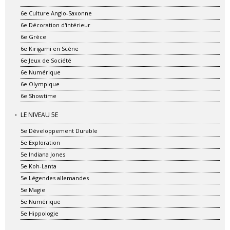
6e Culture Anglo-Saxonne
6e Décoration d'intérieur
6e Grèce
6e Kirigami en Scène
6e Jeux de Société
6e Numérique
6e Olympique
6e Showtime
LE NIVEAU 5E
5e Développement Durable
5e Exploration
5e Indiana Jones
5e Koh-Lanta
5e Légendes allemandes
5e Magie
5e Numérique
5e Hippologie