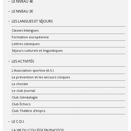
LE NIVEAU 4E
LE NIVEAU 3E
LES LANGUES ET SÉJOURS
Classes bilangues
Formation européenne
Lettres classiques
Séjours culturels et linguistiques
LES ACTIVITÉS
L'Association sportive (A.S.)
La prévention et les secours civiques
La chorale
Le club Journal
Club Généalogie
Club Échecs
Club Théâtre d'Impro
LE C.D.I.
LA VIE DU COLLÈGE EN PHOTOS